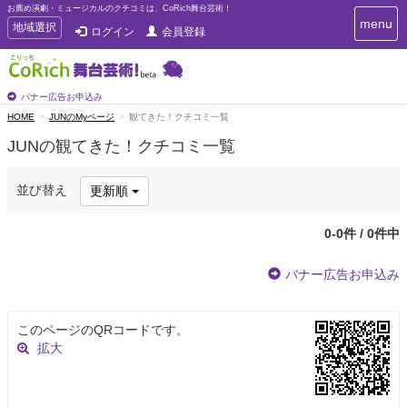
お薦め演劇・ミュージカルのクチコミは、CoRich舞台芸術！
T
menu
T
地域選択
ログイン
会員登録
o
o
g
g
g
g
l
l
バナー広告お申込み
e
e
HOME
JUNのMyページ
観てきた！クチコミ一覧
n
n
a
JUNの観てきた！クチコミ一覧
a
v
i
v
g
i
並び替え
更新順
a
g
t
a
i
0-0件 / 0件中
t
o
n
i
バナー広告お申込み
o
n
このページのQRコードです。
拡大