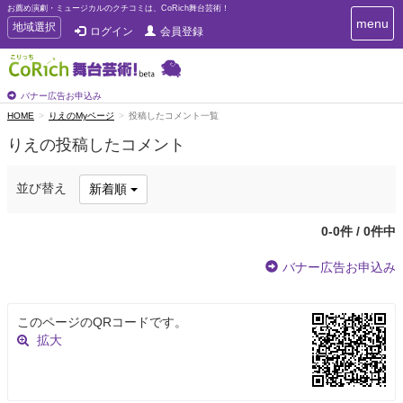
お薦め演劇・ミュージカルのクチコミは、CoRich舞台芸術！
T
menu
T
地域選択
ログイン
会員登録
o
o
g
g
g
g
l
l
バナー広告お申込み
e
e
HOME
りえのMyページ
投稿したコメント一覧
n
n
a
りえの投稿したコメント
a
v
i
v
g
i
並び替え
新着順
a
g
t
a
i
0-0件 / 0件中
t
o
n
i
バナー広告お申込み
o
n
このページのQRコードです。
拡大