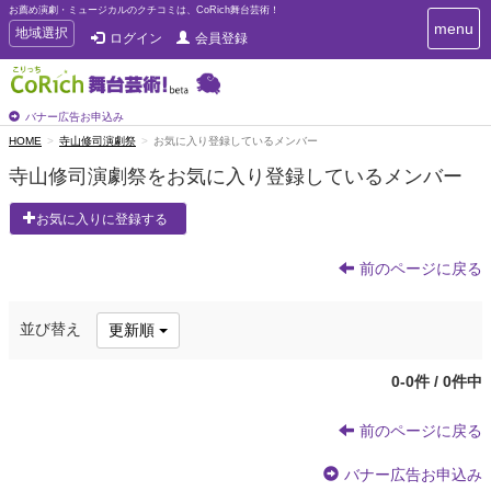
お薦め演劇・ミュージカルのクチコミは、CoRich舞台芸術！
T
menu
T
地域選択
ログイン
会員登録
o
o
g
g
g
g
l
l
バナー広告お申込み
e
e
HOME
寺山修司演劇祭
お気に入り登録しているメンバー
n
n
a
寺山修司演劇祭をお気に入り登録しているメンバー
a
v
i
v
お気に入りに登録する
g
i
a
g
t
前のページに戻る
a
i
t
o
n
i
並び替え
更新順
o
n
0-0件 / 0件中
前のページに戻る
バナー広告お申込み