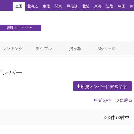
！
全国
北海道
東北
関東
甲信越
北陸
東海
近畿
中国
四
管理メニュー
団体WEBサイト管理
顧客管理
ランキング
チケプレ
掲示板
Myページ
メンバー
所属メンバーに登録する
前のページに戻る
0-0件 / 0件中