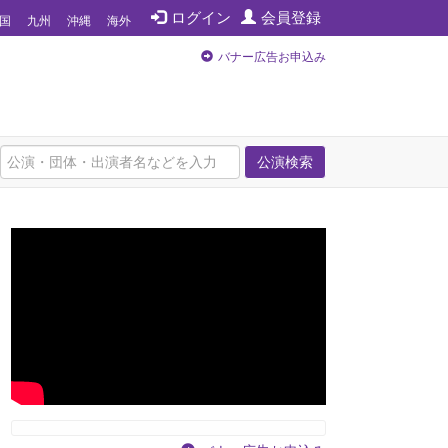
ログイン
会員登録
国
九州
沖縄
海外
バナー広告お申込み
公演検索