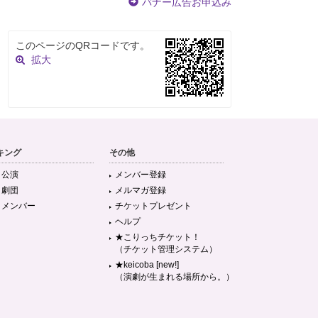
バナー広告お申込み
このページのQRコードです。
拡大
キング
その他
目公演
メンバー登録
目劇団
メルマガ登録
目メンバー
チケットプレゼント
ヘルプ
★こりっちチケット！
（チケット管理システム）
★keicoba [new!]
（演劇が生まれる場所から。）