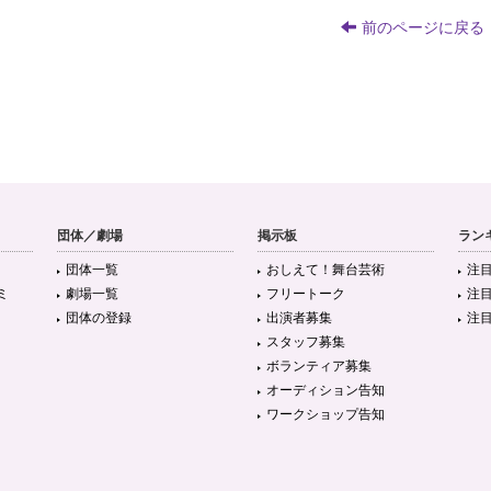
前のページに戻る
団体／劇場
掲示板
ラン
団体一覧
おしえて！舞台芸術
注
ミ
劇場一覧
フリートーク
注
団体の登録
出演者募集
注
スタッフ募集
ボランティア募集
オーディション告知
ワークショップ告知