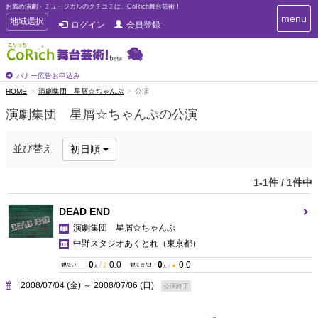
お薦め演劇・ミュージカルのクチコミは、CoRich舞台芸術！
T
menu
T
地域選択
ログイン
会員登録
o
o
g
g
g
g
l
l
バナー広告お申込み
e
e
HOME
演劇集団 星屑☆ちゃんぷ
公演
n
n
a
演劇集団 星屑☆ちゃんぷの公演
a
v
i
v
g
i
並び替え
初日順
a
g
t
a
i
1-1件 / 1件中
t
o
n
i
DEAD END
o
演劇集団 星屑☆ちゃんぷ
n
中野スタジオあくとれ
（東京都）
0
/
0.0
0
/
0.0
人
人
2008/07/04 (金) ～ 2008/07/06 (日)
公演終了