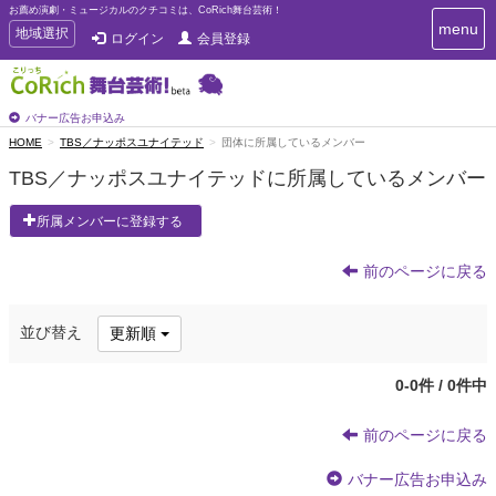
お薦め演劇・ミュージカルのクチコミは、CoRich舞台芸術！
T
menu
T
地域選択
ログイン
会員登録
o
o
g
g
g
g
l
l
バナー広告お申込み
e
e
HOME
TBS／ナッポスユナイテッド
団体に所属しているメンバー
n
n
a
TBS／ナッポスユナイテッドに所属しているメンバー
a
v
i
v
所属メンバーに登録する
g
i
a
g
t
前のページに戻る
a
i
t
o
n
i
並び替え
更新順
o
n
0-0件 / 0件中
前のページに戻る
バナー広告お申込み