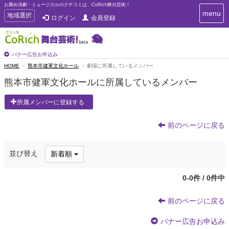
お薦め演劇・ミュージカルのクチコミは、CoRich舞台芸術！
T
menu
T
地域選択
ログイン
会員登録
o
o
g
g
g
g
l
l
バナー広告お申込み
e
e
HOME
熊本市健軍文化ホール
劇場に所属しているメンバー
n
n
a
熊本市健軍文化ホールに所属しているメンバー
a
v
i
v
所属メンバーに登録する
g
i
a
g
t
前のページに戻る
a
i
t
o
n
i
並び替え
新着順
o
n
0-0件 / 0件中
前のページに戻る
バナー広告お申込み