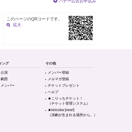
バナー広告お申込み
このページのQRコードです。
拡大
キング
その他
目公演
メンバー登録
目劇団
メルマガ登録
目メンバー
チケットプレゼント
ヘルプ
★こりっちチケット！
（チケット管理システム）
★keicoba [new!]
（演劇が生まれる場所から。）