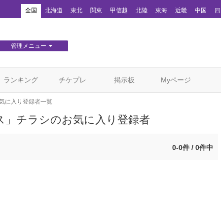
！
全国
北海道
東北
関東
甲信越
北陸
東海
近畿
中国
四
管理メニュー
団体WEBサイト管理
顧客管理
ランキング
チケプレ
掲示板
Myページ
気に入り登録者一覧
ンス」チラシのお気に入り登録者
0-0件 / 0件中