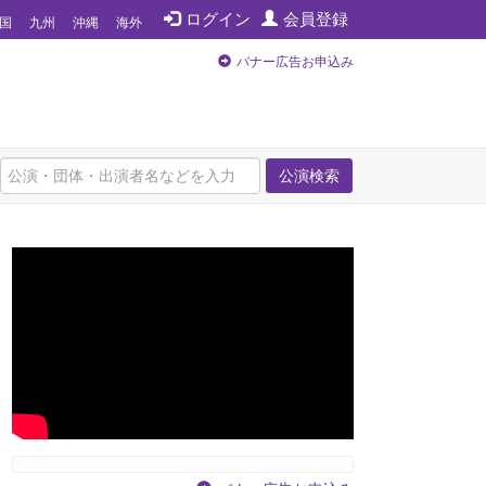
ログイン
会員登録
国
九州
沖縄
海外
バナー広告お申込み
公演検索