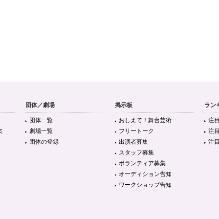
団体／劇場
掲示板
ラン
団体一覧
おしえて！舞台芸術
注
ミ
劇場一覧
フリートーク
注
団体の登録
出演者募集
注
スタッフ募集
ボランティア募集
オーディション告知
ワークショップ告知