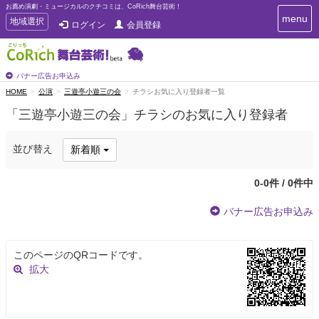
お薦め演劇・ミュージカルのクチコミは、CoRich舞台芸術！
T
menu
T
地域選択
ログイン
会員登録
o
o
g
g
g
g
l
l
バナー広告お申込み
e
e
HOME
公演
三遊亭小遊三の会
チラシお気に入り登録者一覧
n
n
a
「三遊亭小遊三の会」チラシのお気に入り登録者
a
v
i
v
g
i
並び替え
新着順
a
g
t
a
i
0-0件 / 0件中
t
o
n
i
バナー広告お申込み
o
n
このページのQRコードです。
拡大