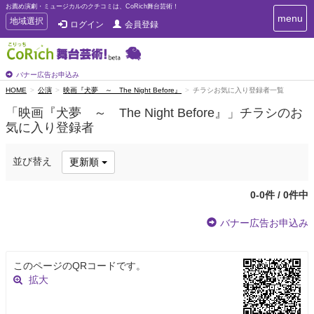
お薦め演劇・ミュージカルのクチコミは、CoRich舞台芸術！
T
menu
T
地域選択
ログイン
会員登録
o
o
g
g
g
g
l
l
バナー広告お申込み
e
e
HOME
公演
映画『犬夢 ～ The Night Before』
チラシお気に入り登録者一覧
n
n
a
「映画『犬夢 ～ The Night Before』」チラシのお
a
v
気に入り登録者
i
v
g
i
a
g
並び替え
更新順
t
a
i
t
o
0-0件 / 0件中
n
i
o
バナー広告お申込み
n
このページのQRコードです。
拡大