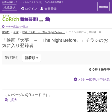
お薦め演劇・ミュージカルのクチコミは、CoRich舞台芸術！
T
menu
T
地域選択
ログイン
会員登録
o
o
g
g
g
g
l
l
バナー広告お申込み
e
e
HOME
公演
映画『犬夢 ～ The Night Before』
チラシお気に入り登録者一覧
n
n
a
「映画『犬夢 ～ The Night Before』」チラシのお
a
v
気に入り登録者
i
v
g
i
a
g
並び替え
新着順
t
a
i
t
o
0-0件 / 0件中
n
i
o
バナー広告お申込み
n
このページのQRコードです。
拡大