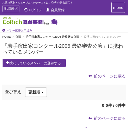
お薦め演劇・ミュージカルのクチコミは、CoRich舞台芸術！
T
menu
T
地域選択
ログイン
会員登録
o
o
g
g
g
g
l
l
バナー広告お申込み
e
e
HOME
公演
若手演出家コンクール2006 最終審査公演
公演に携わっているメンバー
n
n
a
「若手演出家コンクール2006 最終審査公演」に携わ
a
v
っているメンバー
i
v
g
i
a
携わっているメンバーに登録する
g
t
a
i
t
前のページに戻る
o
n
i
o
並び替え
更新順
n
0-0件 / 0件中
前のページに戻る