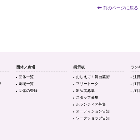
前のページに戻る
団体／劇場
掲示板
ラン
団体一覧
おしえて！舞台芸術
注
ミ
劇場一覧
フリートーク
注
団体の登録
出演者募集
注
スタッフ募集
ボランティア募集
オーディション告知
ワークショップ告知