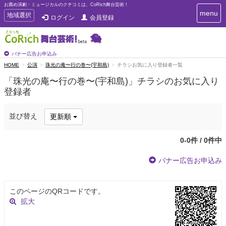
お薦め演劇・ミュージカルのクチコミは、CoRich舞台芸術！
T
menu
T
地域選択
ログイン
会員登録
o
o
g
g
g
g
l
l
バナー広告お申込み
e
e
HOME
公演
珠光の庵〜行の巻〜(宇和島)
チラシお気に入り登録者一覧
n
n
a
「珠光の庵〜行の巻〜(宇和島)」チラシのお気に入り
a
v
登録者
i
v
g
i
a
g
並び替え
更新順
t
a
i
t
o
0-0件 / 0件中
n
i
o
バナー広告お申込み
n
このページのQRコードです。
拡大