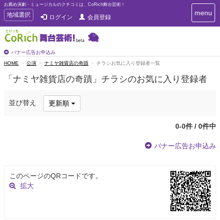
お薦め演劇・ミュージカルのクチコミは、CoRich舞台芸術！
T
menu
T
地域選択
ログイン
会員登録
o
o
g
g
g
g
l
l
バナー広告お申込み
e
e
HOME
公演
ナミヤ雑貨店の奇蹟
チラシお気に入り登録者一覧
n
n
a
「ナミヤ雑貨店の奇蹟」チラシのお気に入り登録者
a
v
i
v
g
i
並び替え
更新順
a
g
t
a
i
0-0件 / 0件中
t
o
n
i
バナー広告お申込み
o
n
このページのQRコードです。
拡大