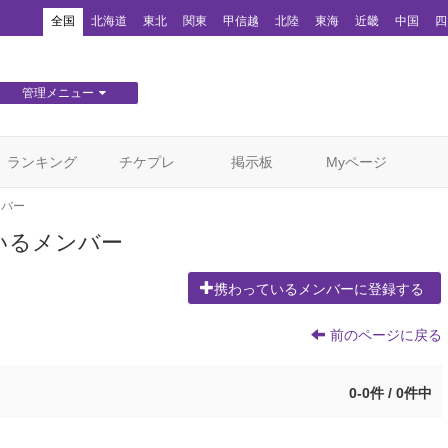
！
全国
北海道
東北
関東
甲信越
北陸
東海
近畿
中国
四
管理メニュー
団体WEBサイト管理
顧客管理
ランキング
チケプレ
掲示板
Myページ
ンバー
いるメンバー
携わっているメンバーに登録する
前のページに戻る
0-0件 / 0件中