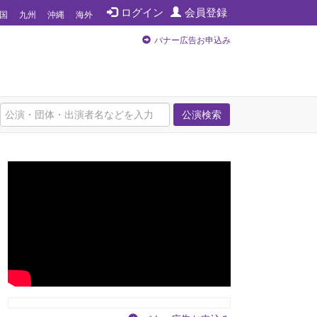
ログイン
会員登録
国
九州
沖縄
海外
バナー広告お申込み
公演検索