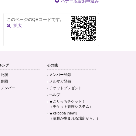
バナー広告お申込み
このページのQRコードです。
拡大
キング
その他
目公演
メンバー登録
目劇団
メルマガ登録
目メンバー
チケットプレゼント
ヘルプ
★こりっちチケット！
（チケット管理システム）
★keicoba [new!]
（演劇が生まれる場所から。）