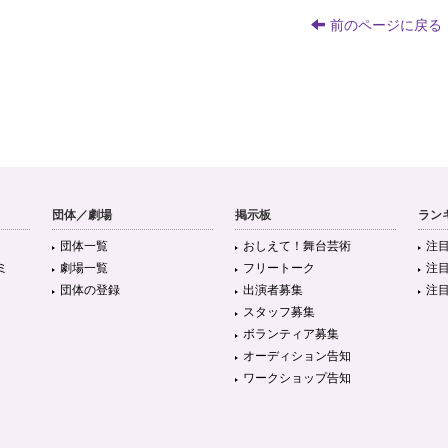
前のページに戻る
団体／劇場
掲示板
ラン
団体一覧
おしえて！舞台芸術
注
ミ
劇場一覧
フリートーク
注
団体の登録
出演者募集
注
スタッフ募集
ボランティア募集
オーディション告知
ワークショップ告知