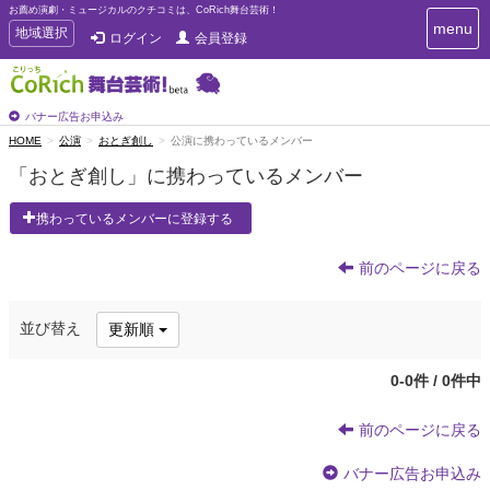
お薦め演劇・ミュージカルのクチコミは、CoRich舞台芸術！
T
menu
T
地域選択
ログイン
会員登録
o
o
g
g
g
g
l
l
バナー広告お申込み
e
e
HOME
公演
おとぎ創し
公演に携わっているメンバー
n
n
a
「おとぎ創し」に携わっているメンバー
a
v
i
v
携わっているメンバーに登録する
g
i
a
g
t
前のページに戻る
a
i
t
o
n
i
並び替え
更新順
o
n
0-0件 / 0件中
前のページに戻る
バナー広告お申込み