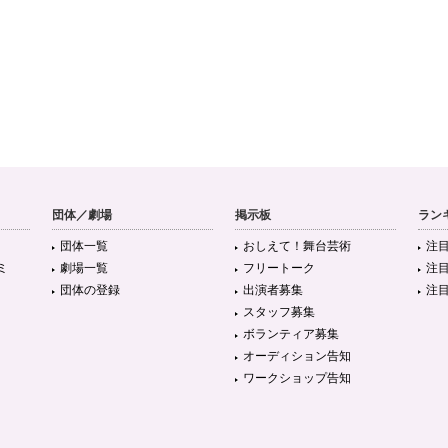
団体／劇場
掲示板
ラン
団体一覧
おしえて！舞台芸術
注
ミ
劇場一覧
フリートーク
注
団体の登録
出演者募集
注
スタッフ募集
ボランティア募集
オーディション告知
ワークショップ告知