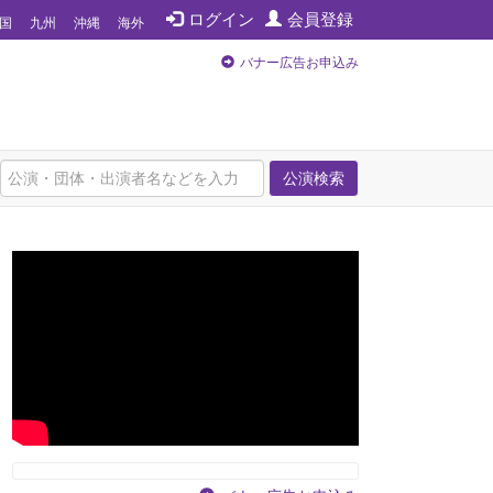
ログイン
会員登録
国
九州
沖縄
海外
バナー広告お申込み
公演検索