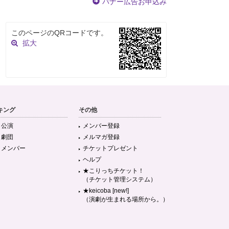
バナー広告お申込み
このページのQRコードです。
拡大
キング
その他
目公演
メンバー登録
目劇団
メルマガ登録
目メンバー
チケットプレゼント
ヘルプ
★こりっちチケット！
（チケット管理システム）
★keicoba [new!]
（演劇が生まれる場所から。）