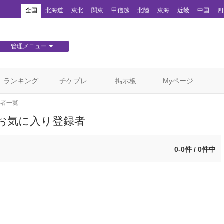
！
全国
北海道
東北
関東
甲信越
北陸
東海
近畿
中国
四
管理メニュー
団体WEBサイト管理
顧客管理
ランキング
チケプレ
掲示板
Myページ
録者一覧
お気に入り登録者
0-0件 / 0件中