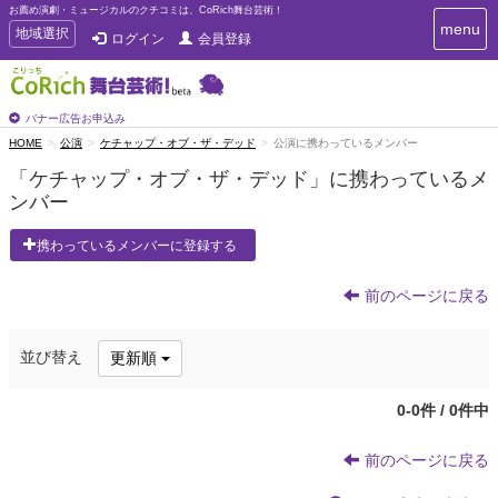
お薦め演劇・ミュージカルのクチコミは、CoRich舞台芸術！
T
menu
T
地域選択
ログイン
会員登録
o
o
g
g
g
g
l
l
バナー広告お申込み
e
e
HOME
公演
ケチャップ・オブ・ザ・デッド
公演に携わっているメンバー
n
n
a
「ケチャップ・オブ・ザ・デッド」に携わっているメ
a
v
ンバー
i
v
g
i
a
携わっているメンバーに登録する
g
t
a
i
t
前のページに戻る
o
n
i
o
並び替え
更新順
n
0-0件 / 0件中
前のページに戻る