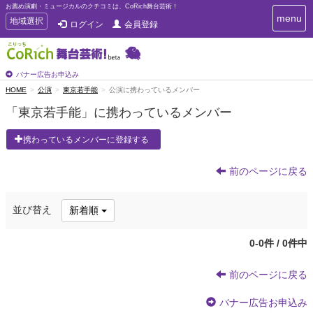
お薦め演劇・ミュージカルのクチコミは、CoRich舞台芸術！
T
menu
T
地域選択
ログイン
会員登録
o
o
g
g
g
g
l
l
バナー広告お申込み
e
e
HOME
公演
東京若手能
公演に携わっているメンバー
n
n
a
「東京若手能」に携わっているメンバー
a
v
i
v
携わっているメンバーに登録する
g
i
a
g
t
前のページに戻る
a
i
t
o
n
i
並び替え
新着順
o
n
0-0件 / 0件中
前のページに戻る
バナー広告お申込み