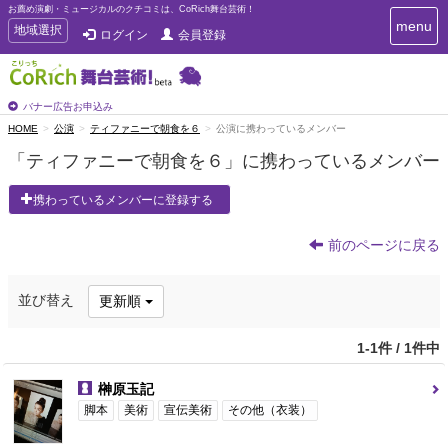
お薦め演劇・ミュージカルのクチコミは、CoRich舞台芸術！
T
menu
T
地域選択
ログイン
会員登録
o
o
g
g
g
g
l
l
バナー広告お申込み
e
e
HOME
公演
ティファニーで朝食を６
公演に携わっているメンバー
n
n
a
「ティファニーで朝食を６」に携わっているメンバー
a
v
i
v
携わっているメンバーに登録する
g
i
a
g
t
前のページに戻る
a
i
t
o
n
i
並び替え
更新順
o
n
1-1件 / 1件中
榊原玉記
脚本
美術
宣伝美術
その他（衣装）