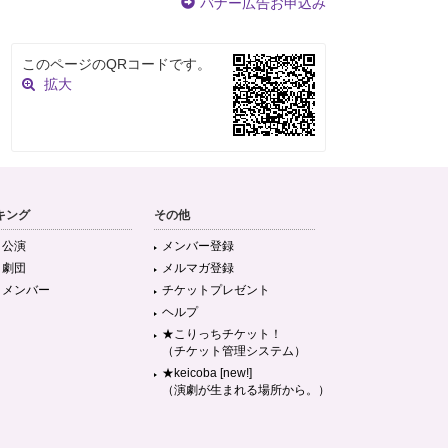
バナー広告お申込み
このページのQRコードです。
拡大
キング
その他
目公演
メンバー登録
目劇団
メルマガ登録
目メンバー
チケットプレゼント
ヘルプ
★こりっちチケット！
（チケット管理システム）
★keicoba [new!]
（演劇が生まれる場所から。）