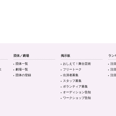
団体／劇場
掲示板
ラン
団体一覧
おしえて！舞台芸術
注
ミ
劇場一覧
フリートーク
注
団体の登録
出演者募集
注
スタッフ募集
ボランティア募集
オーディション告知
ワークショップ告知