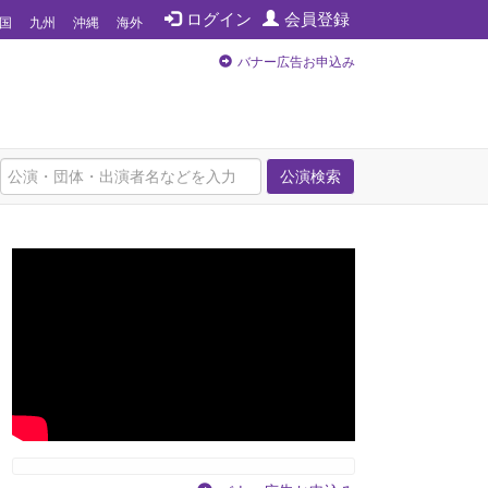
ログイン
会員登録
国
九州
沖縄
海外
バナー広告お申込み
公演検索