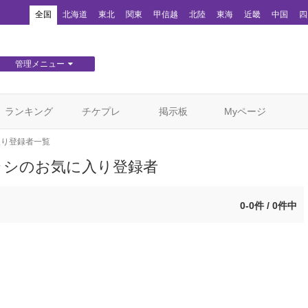
！
全国
北海道
東北
関東
甲信越
北陸
東海
近畿
中国
四
管理メニュー
団体WEBサイト管理
顧客管理
ランキング
チケプレ
掲示板
Myページ
入り登録者一覧
」チラシのお気に入り登録者
0-0件 / 0件中