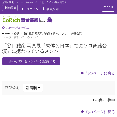
お薦め演劇・ミュージカルのクチコミは、CoRich舞台芸術！
T
menu
T
地域選択
ログイン
会員登録
o
o
g
g
g
g
l
l
バナー広告お申込み
e
e
HOME
公演
谷口雅彦 写真展『肉体と日本』でのソロ舞踏公演
n
公演に携わっているメンバー
n
a
a
v
「谷口雅彦 写真展『肉体と日本』でのソロ舞踏公
i
v
演」に携わっているメンバー
g
i
a
g
携わっているメンバーに登録する
t
a
i
t
o
前のページに戻る
n
i
o
n
並び替え
新着順
0-0件 / 0件中
前のページに戻る