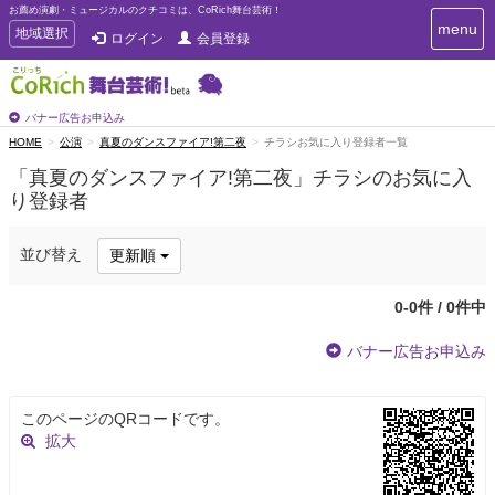
お薦め演劇・ミュージカルのクチコミは、CoRich舞台芸術！
T
menu
T
地域選択
ログイン
会員登録
o
o
g
g
g
g
l
l
バナー広告お申込み
e
e
HOME
公演
真夏のダンスファイア!第二夜
チラシお気に入り登録者一覧
n
n
a
「真夏のダンスファイア!第二夜」チラシのお気に入
a
v
り登録者
i
v
g
i
a
g
並び替え
更新順
t
a
i
t
o
0-0件 / 0件中
n
i
o
バナー広告お申込み
n
このページのQRコードです。
拡大