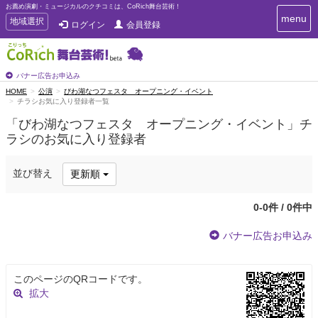
お薦め演劇・ミュージカルのクチコミは、CoRich舞台芸術！
T
menu
T
地域選択
ログイン
会員登録
o
o
g
g
g
g
l
l
バナー広告お申込み
e
e
HOME
公演
びわ湖なつフェスタ オープニング・イベント
n
チラシお気に入り登録者一覧
n
a
a
v
「びわ湖なつフェスタ オープニング・イベント」チ
i
v
ラシのお気に入り登録者
g
i
a
g
t
並び替え
更新順
a
i
t
o
n
i
0-0件 / 0件中
o
n
バナー広告お申込み
このページのQRコードです。
拡大