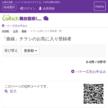
お薦め演劇・ミュージカルのクチコミは、CoRich舞台芸術！
T
menu
T
地域選択
ログイン
会員登録
o
o
g
g
g
g
l
l
バナー広告お申込み
e
e
HOME
公演
曲線
チラシお気に入り登録者一覧
n
n
a
「曲線」チラシのお気に入り登録者
a
v
i
v
g
i
並び替え
更新順
a
g
t
a
i
0-0件 / 0件中
t
o
n
i
バナー広告お申込み
o
n
このページのQRコードです。
拡大