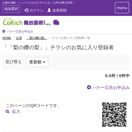
お薦め演劇・ミュージカルのクチコミは、CoRich舞台芸術！
T
menu
T
地域選択
ログイン
会員登録
o
o
g
g
g
g
l
l
バナー広告お申込み
e
e
HOME
公演
「梨の礫の梨」
チラシお気に入り登録者一覧
n
n
a
「「梨の礫の梨」」チラシのお気に入り登録者
a
v
i
v
g
i
並び替え
更新順
a
g
t
a
i
0-0件 / 0件中
t
o
n
i
バナー広告お申込み
o
n
このページのQRコードです。
拡大