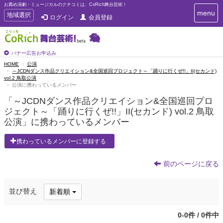
お薦め演劇・ミュージカルのクチコミは、CoRich舞台芸術！
T
menu
T
地域選択
ログイン
会員登録
o
o
g
g
g
g
l
l
バナー広告お申込み
e
e
HOME
公演
n
～JCDNダンス作品クリエイション&全国巡回プロジェクト～「踊りに行くぜ!!」II(セカンド)
n
a
vol.2 鳥取公演
a
v
公演に携わっているメンバー
i
v
g
「～JCDNダンス作品クリエイション&全国巡回プロ
i
a
ジェクト～「踊りに行くぜ!!」II(セカンド) vol.2 鳥取
g
t
公演」に携わっているメンバー
a
i
t
o
携わっているメンバーに登録する
n
i
o
n
前のページに戻る
並び替え
新着順
0-0件 / 0件中