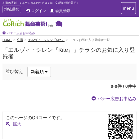
お薦め演劇・ミュージカルのクチコミは、CoRich舞台芸術！
T
menu
T
地域選択
ログイン
会員登録
o
o
g
g
g
g
l
l
バナー広告お申込み
e
e
HOME
公演
エルヴィ・シレン『Kite』
チラシお気に入り登録者一覧
n
n
a
「エルヴィ・シレン『Kite』」チラシのお気に入り登
a
v
録者
i
v
g
i
a
g
並び替え
新着順
t
a
i
t
o
0-0件 / 0件中
n
i
o
バナー広告お申込み
n
このページのQRコードです。
拡大