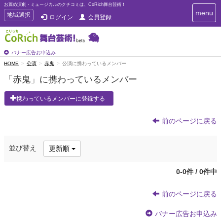
お薦め演劇・ミュージカルのクチコミは、CoRich舞台芸術！
T
menu
T
地域選択
ログイン
会員登録
o
o
g
g
g
g
l
l
バナー広告お申込み
e
e
HOME
公演
赤鬼
公演に携わっているメンバー
n
n
a
「赤鬼」に携わっているメンバー
a
v
i
v
携わっているメンバーに登録する
g
i
a
g
t
前のページに戻る
a
i
t
o
n
i
並び替え
更新順
o
n
0-0件 / 0件中
前のページに戻る
バナー広告お申込み