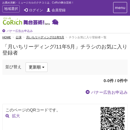
お薦め演劇・ミュージカルのクチコミは、CoRich舞台芸術！
T
menu
T
地域選択
ログイン
会員登録
o
o
g
g
g
g
l
l
バナー広告お申込み
e
e
HOME
公演
月いちリーディング/11年5月
チラシお気に入り登録者一覧
n
n
a
「月いちリーディング/11年5月」チラシのお気に入り
a
v
登録者
i
v
g
i
a
g
並び替え
更新順
t
a
i
t
o
0-0件 / 0件中
n
i
o
バナー広告お申込み
n
このページのQRコードです。
拡大