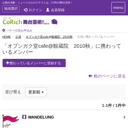
お薦め演劇・ミュージカルのクチコミは、CoRich舞台芸術！
T
menu
T
地域選択
ログイン
会員登録
o
o
g
g
g
g
l
l
バナー広告お申込み
e
e
HOME
公演
オブンガク堂cafe@観蔵院 2010秋
公演に携わっているメンバー
n
n
a
「オブンガク堂cafe@観蔵院 2010秋」に携わって
a
v
いるメンバー
i
v
g
i
a
携わっているメンバーに登録する
g
t
a
i
t
前のページに戻る
o
n
i
o
並び替え
更新順
n
1-1件 / 1件中
WANDELUNG