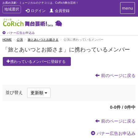
お薦め演劇・ミュージカルのクチコミは、CoRich舞台芸術！
T
menu
T
地域選択
ログイン
会員登録
o
o
g
g
g
g
l
l
バナー広告お申込み
e
e
HOME
公演
旅とあいつとお姫さま
公演に携わっているメンバー
n
n
a
「旅とあいつとお姫さま」に携わっているメンバー
a
v
i
v
携わっているメンバーに登録する
g
i
a
g
t
前のページに戻る
a
i
t
o
n
i
並び替え
更新順
o
n
0-0件 / 0件中
前のページに戻る
バナー広告お申込み