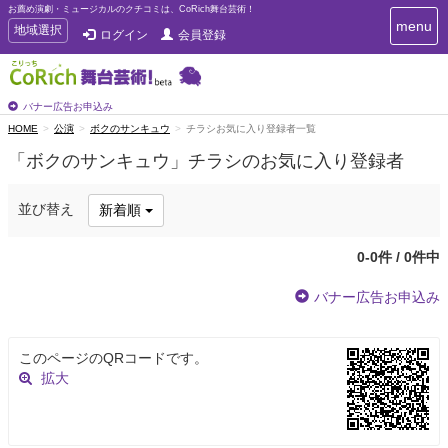
お薦め演劇・ミュージカルのクチコミは、CoRich舞台芸術！
T
menu
T
地域選択
ログイン
会員登録
o
o
g
g
g
g
l
l
バナー広告お申込み
e
e
HOME
公演
ボクのサンキュウ
チラシお気に入り登録者一覧
n
n
a
「ボクのサンキュウ」チラシのお気に入り登録者
a
v
i
v
g
i
並び替え
新着順
a
g
t
a
i
0-0件 / 0件中
t
o
n
i
バナー広告お申込み
o
n
このページのQRコードです。
拡大