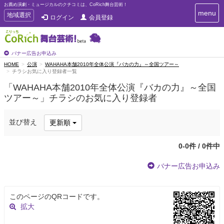
お薦め演劇・ミュージカルのクチコミは、CoRich舞台芸術！
T
menu
T
地域選択
ログイン
会員登録
o
o
g
g
g
g
l
l
バナー広告お申込み
e
e
HOME
公演
WAHAHA本舗2010年全体公演『バカの力』～全国ツアー～
n
チラシお気に入り登録者一覧
n
a
a
v
「WAHAHA本舗2010年全体公演『バカの力』～全国
i
v
ツアー～」チラシのお気に入り登録者
g
i
a
g
t
並び替え
更新順
a
i
t
o
n
i
0-0件 / 0件中
o
n
バナー広告お申込み
このページのQRコードです。
拡大