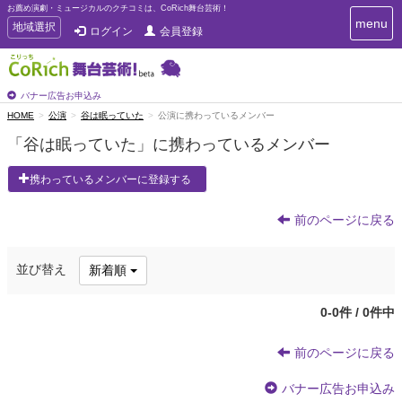
お薦め演劇・ミュージカルのクチコミは、CoRich舞台芸術！
T
menu
T
地域選択
ログイン
会員登録
o
o
g
g
g
g
l
l
バナー広告お申込み
e
e
HOME
公演
谷は眠っていた
公演に携わっているメンバー
n
n
a
「谷は眠っていた」に携わっているメンバー
a
v
i
v
携わっているメンバーに登録する
g
i
a
g
t
前のページに戻る
a
i
t
o
n
i
並び替え
新着順
o
n
0-0件 / 0件中
前のページに戻る
バナー広告お申込み