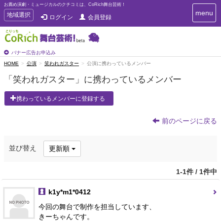
お薦め演劇・ミュージカルのクチコミは、CoRich舞台芸術！
T
menu
T
地域選択
ログイン
会員登録
o
o
g
g
g
g
l
l
バナー広告お申込み
e
e
HOME
公演
笑われガスター
公演に携わっているメンバー
n
n
a
「笑われガスター」に携わっているメンバー
a
v
i
v
携わっているメンバーに登録する
g
i
a
g
t
前のページに戻る
a
i
t
o
n
i
並び替え
更新順
o
n
1-1件 / 1件中
k1y*m1*0412
今回の舞台で制作を担当しています、
きーちゃんです。