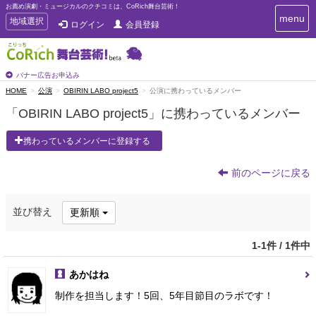
お薦め演劇・ミュージカルのクチコミは、CoRich舞台芸術！
T
menu
T
地域選択
ログイン
会員登録
o
o
g
g
g
g
l
l
バナー広告お申込み
e
e
HOME
公演
OBIRIN LABO project5
公演に携わっているメンバー
n
n
a
「OBIRIN LABO project5」に携わっているメンバー
a
v
i
v
携わっているメンバーに登録する
g
i
a
g
t
前のページに戻る
a
i
t
o
n
i
並び替え
更新順
o
n
1-1件 / 1件中
あかはね
制作を担当します！5回、5年目節目のラボです！