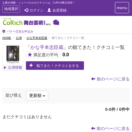
お薦め演劇・ミュージカルのクチコミは、CoRich舞台芸術！
T
menu
T
地域選択
ログイン
会員登録
o
o
g
g
g
g
l
l
バナー広告お申込み
e
e
HOME
公演
かな手本忠臣蔵
観てきた！クチコミ一覧
n
n
a
「
かな手本忠臣蔵
」の観てきた！クチコミ一覧
a
v
i
v
★
0.0
満足度の平均
g
i
a
観てきた！クチコミをする
g
公演情報
t
a
i
t
o
前のページに戻る
n
i
o
並び替え
更新順
n
0-0件 / 0件中
まだクチコミはありません
前のページに戻る