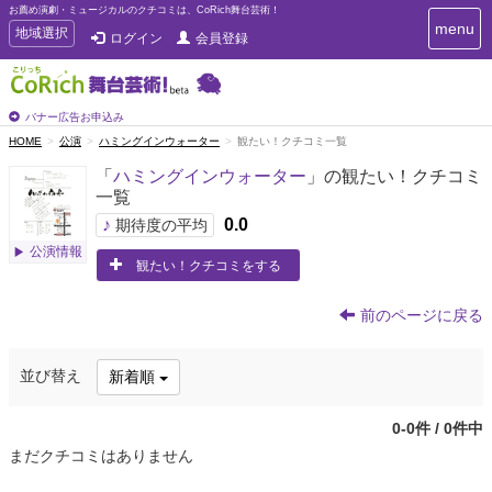
お薦め演劇・ミュージカルのクチコミは、CoRich舞台芸術！
T
menu
T
地域選択
ログイン
会員登録
o
o
g
g
g
g
l
l
バナー広告お申込み
e
e
HOME
公演
ハミングインウォーター
観たい！クチコミ一覧
n
n
a
「
ハミングインウォーター
」の観たい！クチコミ
a
v
一覧
i
v
g
♪
0.0
i
期待度の平均
a
g
公演情報
t
観たい！クチコミをする
a
i
t
o
n
i
前のページに戻る
o
n
並び替え
新着順
0-0件 / 0件中
まだクチコミはありません