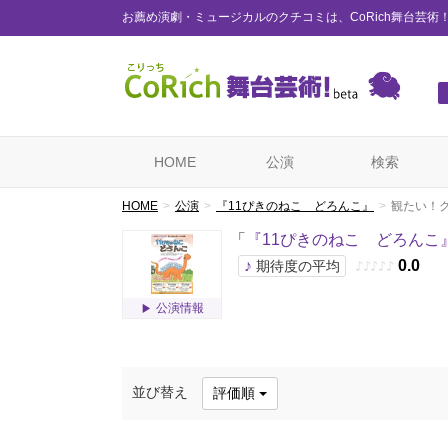
お薦め演劇・ミュージカルのクチコミは、CoRich舞台芸術
HOME
公演
検索
HOME
公演
『11ぴきのねこ どろんこ』
観たい！
「
『11ぴきのねこ どろんこ
♪
0.0
期待度の平均
♪
♪
♪
♪
♪
公演情報
並び替え
評価順