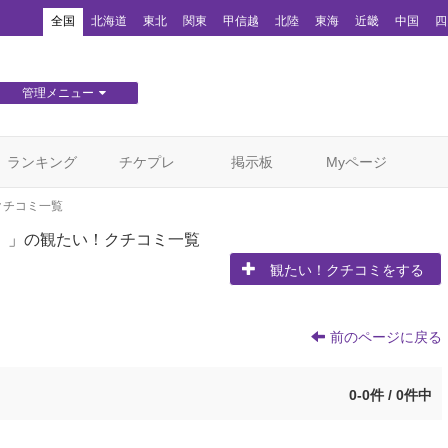
！
全国
北海道
東北
関東
甲信越
北陸
東海
近畿
中国
四
管理メニュー
団体WEBサイト管理
顧客管理
ランキング
チケプレ
掲示板
Myページ
クチコミ一覧
』
」の観たい！クチコミ一覧
観たい！クチコミをする
前のページに戻る
0-0件 / 0件中