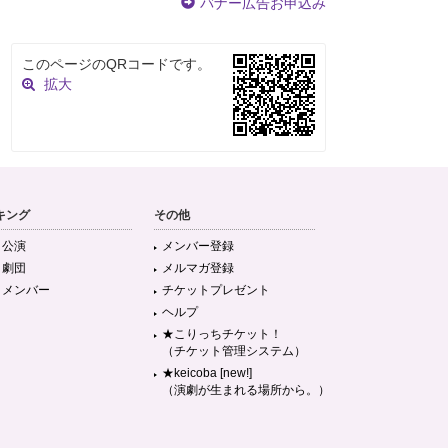
バナー広告お申込み
このページのQRコードです。
拡大
キング
その他
目公演
メンバー登録
目劇団
メルマガ登録
目メンバー
チケットプレゼント
ヘルプ
★こりっちチケット！
（チケット管理システム）
★keicoba [new!]
（演劇が生まれる場所から。）