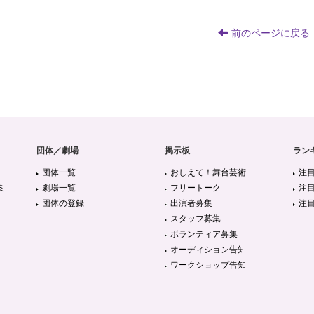
前のページに戻る
団体／劇場
掲示板
ラン
団体一覧
おしえて！舞台芸術
注
ミ
劇場一覧
フリートーク
注
団体の登録
出演者募集
注
スタッフ募集
ボランティア募集
オーディション告知
ワークショップ告知