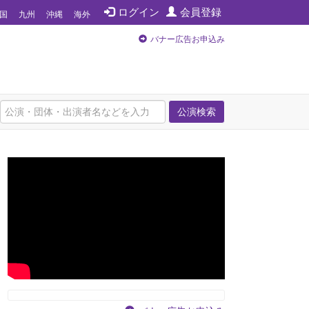
ログイン
会員登録
国
九州
沖縄
海外
バナー広告お申込み
公演検索