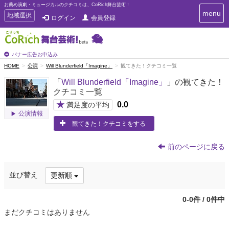
お薦め演劇・ミュージカルのクチコミは、CoRich舞台芸術！
T
menu
T
地域選択
ログイン
会員登録
o
o
g
g
g
g
l
l
バナー広告お申込み
e
e
HOME
公演
Will Blunderfield「Imagine」
観てきた！クチコミ一覧
n
n
a
「
Will Blunderfield「Imagine」
」の観てきた！
a
v
クチコミ一覧
i
v
g
★
0.0
i
満足度の平均
a
公演情報
g
t
観てきた！クチコミをする
a
i
t
o
n
i
前のページに戻る
o
n
並び替え
更新順
0-0件 / 0件中
まだクチコミはありません