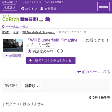
お薦め演劇・ミュージカルのクチコミは、CoRich舞台芸術！
T
menu
T
地域選択
ログイン
会員登録
o
o
g
g
g
g
l
l
バナー広告お申込み
e
e
HOME
公演
Will Blunderfield「Imagine」
観てきた！クチコミ一覧
n
n
a
「
Will Blunderfield「Imagine」
」の観てきた！
a
v
クチコミ一覧
i
v
g
★
0.0
i
満足度の平均
a
公演情報
g
t
観てきた！クチコミをする
a
i
t
o
n
i
前のページに戻る
o
n
並び替え
新着順
0-0件 / 0件中
まだクチコミはありません