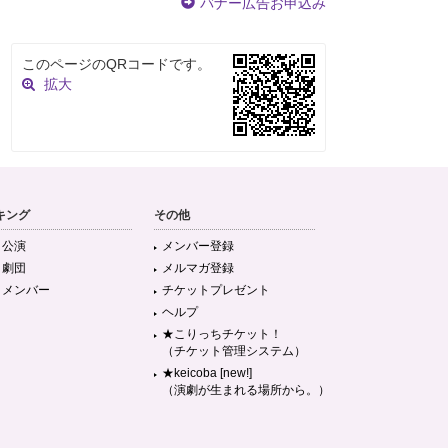
バナー広告お申込み
このページのQRコードです。
拡大
キング
その他
目公演
メンバー登録
目劇団
メルマガ登録
目メンバー
チケットプレゼント
ヘルプ
★こりっちチケット！
（チケット管理システム）
★keicoba [new!]
（演劇が生まれる場所から。）