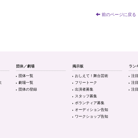
前のページに戻る
団体／劇場
掲示板
ラン
団体一覧
おしえて！舞台芸術
注
ミ
劇場一覧
フリートーク
注
団体の登録
出演者募集
注
スタッフ募集
ボランティア募集
オーディション告知
ワークショップ告知