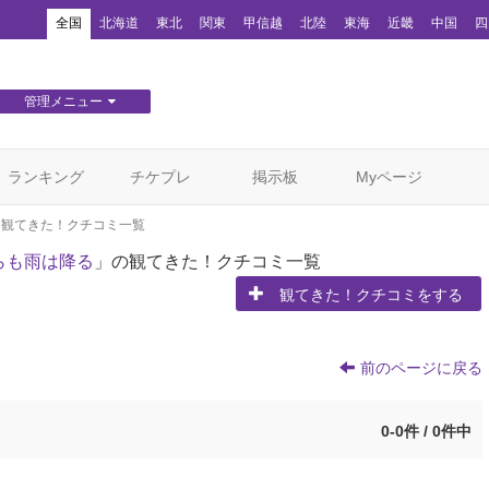
！
全国
北海道
東北
関東
甲信越
北陸
東海
近畿
中国
四
管理メニュー
団体WEBサイト管理
顧客管理
ランキング
チケプレ
掲示板
Myページ
観てきた！クチコミ一覧
らも雨は降る
」の観てきた！クチコミ一覧
観てきた！クチコミをする
前のページに戻る
0-0件 / 0件中