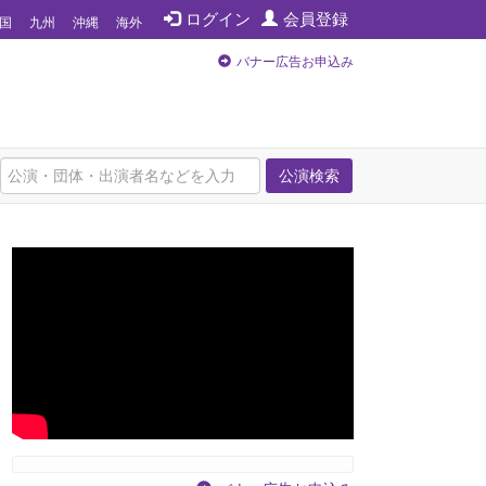
ログイン
会員登録
国
九州
沖縄
海外
バナー広告お申込み
公演検索