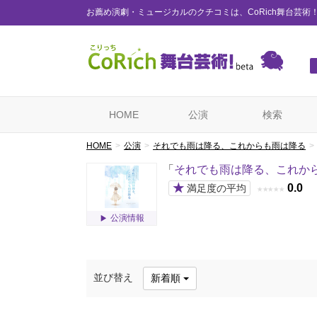
お薦め演劇・ミュージカルのクチコミは、CoRich舞台芸術
HOME
公演
検索
HOME
公演
それでも雨は降る、これからも雨は降る
「
それでも雨は降る、これか
★
0.0
満足度の平均
★
★
★
★
★
公演情報
並び替え
新着順