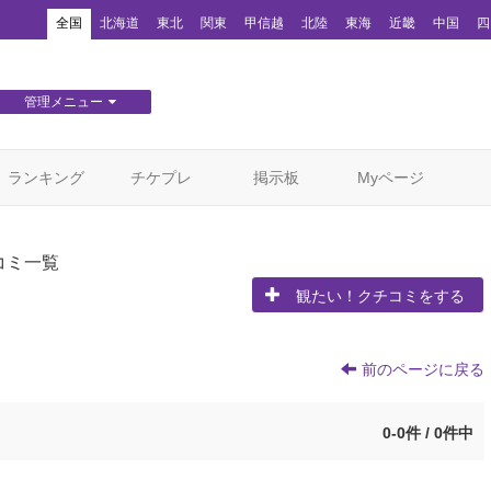
！
全国
北海道
東北
関東
甲信越
北陸
東海
近畿
中国
四
管理メニュー
団体WEBサイト管理
顧客管理
ランキング
チケプレ
掲示板
Myページ
コミ一覧
観たい！クチコミをする
前のページに戻る
0-0件 / 0件中