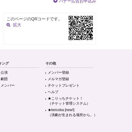
バナー広告お申込み
このページのQRコードです。
拡大
キング
その他
目公演
メンバー登録
目劇団
メルマガ登録
目メンバー
チケットプレゼント
ヘルプ
★こりっちチケット！
（チケット管理システム）
★keicoba [new!]
（演劇が生まれる場所から。）