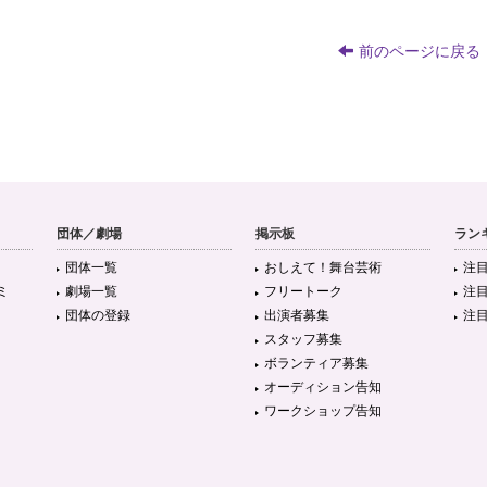
前のページに戻る
団体／劇場
掲示板
ラン
団体一覧
おしえて！舞台芸術
注
ミ
劇場一覧
フリートーク
注
団体の登録
出演者募集
注
スタッフ募集
ボランティア募集
オーディション告知
ワークショップ告知