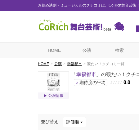
お薦め演劇・ミュージカルのクチコミは、CoRich舞台芸術
HOME
公演
検索
HOME
公演
幸福都市
観たい！クチコミ一覧
「
幸福都市
」の観たい！クチ
♪
0.0
期待度の平均
♪
♪
♪
♪
♪
公演情報
並び替え
評価順