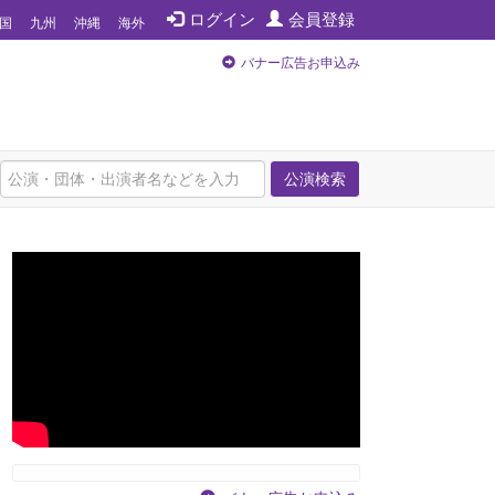
ログイン
会員登録
国
九州
沖縄
海外
バナー広告お申込み
公演検索