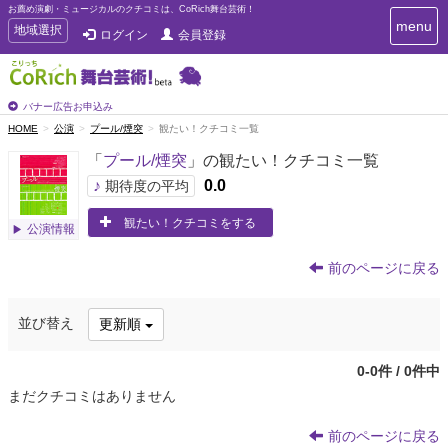
お薦め演劇・ミュージカルのクチコミは、CoRich舞台芸術！
T
menu
T
地域選択
ログイン
会員登録
o
o
g
g
g
g
l
l
バナー広告お申込み
e
e
HOME
公演
プール/煙突
観たい！クチコミ一覧
n
n
a
「
プール/煙突
」の観たい！クチコミ一覧
a
v
i
v
♪
0.0
期待度の平均
g
i
a
観たい！クチコミをする
g
公演情報
t
a
i
t
o
前のページに戻る
n
i
o
並び替え
更新順
n
0-0件 / 0件中
まだクチコミはありません
前のページに戻る