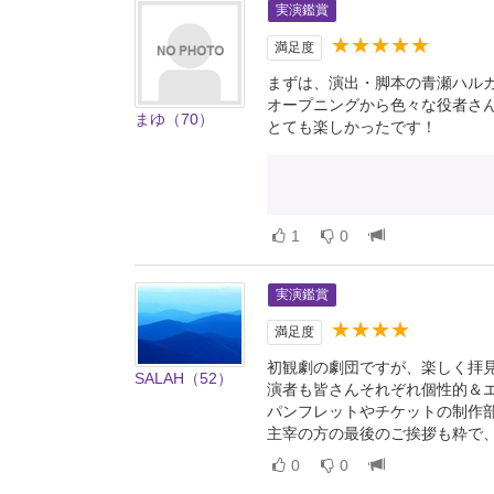
実演鑑賞
★★★★★
満足度
まずは、演出・脚本の青瀬ハル
オープニングから色々な役者さ
まゆ（70）
とても楽しかったです！
1
0
実演鑑賞
★★★★
満足度
初観劇の劇団ですが、楽しく拝
SALAH（52）
演者も皆さんそれぞれ個性的＆
パンフレットやチケットの制作
主宰の方の最後のご挨拶も粋で
0
0