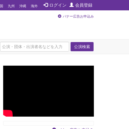
ログイン
会員登録
国
九州
沖縄
海外
バナー広告お申込み
公演検索