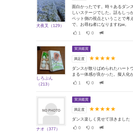
面白かったです。時々あるダン
しいステージでした。話もしっ
ペット側の視点ということで考
で、お尋ね者になりますねw。
犬夜叉（129）
1
0
実演鑑賞
★★★★★
満足度
ダンスが散りばめられたハート
まる一体感が良かった。擬人化
しろぷん
1
0
（213）
実演鑑賞
★★★★★
満足度
ダンス楽しく見せて頂きました
0
0
ナオ（377）