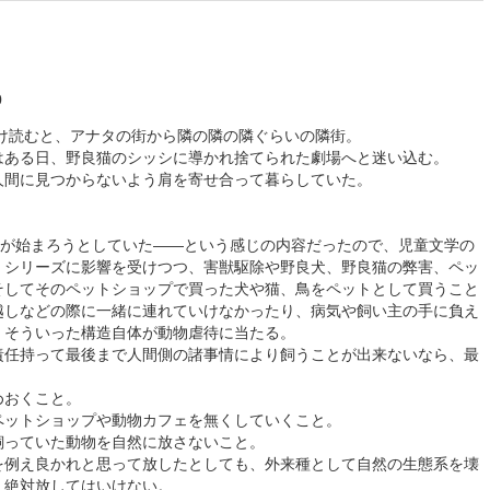
0
だけ読むと、アナタの街から隣の隣の隣ぐらいの隣街。
はある日、野良猫のシッシに導かれ捨てられた劇場へと迷い込む。
人間に見つからないよう肩を寄せ合って暮らしていた。
。
"が始まろうとしていた――という感じの内容だったので、児童文学の
』シリーズに影響を受けつつ、害獣駆除や野良犬、野良猫の弊害、ペッ
そしてそのペットショップで買った犬や猫、鳥をペットとして買うこと
越しなどの際に一緒に連れていけなかったり、病気や飼い主の手に負え
、そういった構造自体が動物虐待に当たる。
任持って最後まで人間側の諸事情により飼うことが出来ないなら、最
めおくこと。
ットショップや動物カフェを無くしていくこと。
っていた動物を自然に放さないこと。
例え良かれと思って放したとしても、外来種として自然の生態系を壊
、絶対放してはいけない。