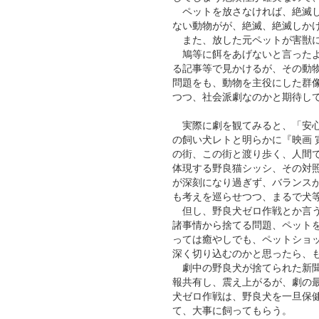
ペットを放さなければ、絶滅し
ない動物がが、絶滅、絶滅しか
また、放した元ペットが害獣に
鳩等に餌をあげないと言ったよ
る記事等で見かけるが、その動
問題をも、動物を主役にした群
つつ、社会派劇なのかと期待し
実際に劇を観てみると、「安心
の飼い犬レトと明らかに『映画
の街、この街と渡り歩く、人間
体現する野良猫シッシ、その対
が深刻になり過ぎず、バランス
も考えを巡らせつつ、まるで犬
但し、野良犬ゼロ作戦とか言う
諸事情から捨てる問題、ペット
っては癒やしでも、ペットショ
深く切り込むのかと思ったら、
劇中の野良犬が捨てられた新聞
報共有し、震え上がるが、劇の
犬ゼロ作戦は、野良犬を一旦保
て、大事に飼ってもらう。