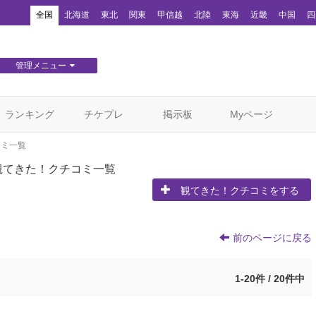
！
全国
北海道
東北
関東
甲信越
北陸
東海
近畿
中国
四
管理メニュー
団体WEBサイト管理
顧客管理
ランキング
チケプレ
掲示板
Myページ
コミ一覧
観てきた！クチコミ一覧
観てきた！クチコミをする
前のページに戻る
1-20件 / 20件中