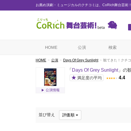
お薦め演劇・ミュージカルのクチコミは、CoRich舞台芸術
HOME
公演
検索
HOME
公演
Days Of Grey Sunlight
観てきた！クチ
「
Days Of Grey Sunlight
」の
★
4.4
満足度の平均
★
★
★
★
★
公演情報
並び替え
評価順