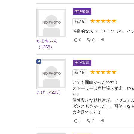
実演鑑賞
★★★★★
満足度
感動的なストーリーだった。イ
0
0
たまちゃん
（1368）
実演鑑賞
★★★★★
満足度
とても面白かったです！
ストーリーは肩肘張らず楽しめ
こぴ（4299）
た。
個性豊かな動物達が、ビジュア
ダンスも良かったし、可笑しな
大満足でした！
1
2