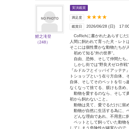
実演鑑賞
★★★★
満足度
2026/06/28 (日) 17:0
鑑賞日
CoRichに書かれたあらすじ
鯉之滝登
人間に飼われて育った犬・レト
（248）
そこには個性豊かな動物たちが
初めて知る"外の世界”。
自由、恐怖、そして仲間たち
しかし街では"野良犬ゼロ作戦
『ルドルフとイッパイアッテナ
トショップという在り方自体、
自体、そしてそのペットを引っ
なくなって捨てる、躾けも含め
動物を愛するのなら、そして責
初から飼わないこと。
動物は見て、愛でるだけに留
動物が自然に生活する為に、ペ
どんな理由であれ、不用意に飼
ペットとして飼っていた動物を
してしまう危険性が確実なので