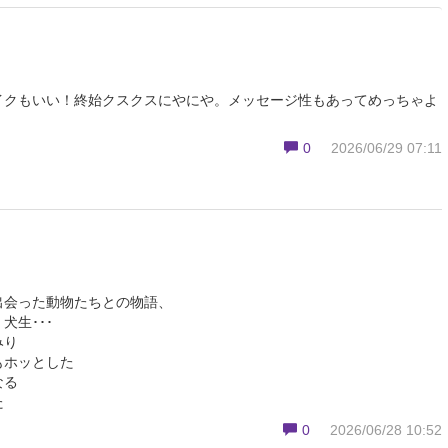
イクもいい！終始クスクスにやにや。メッセージ性もあってめっちゃよ
0
2026/06/29 07:11
出会った動物たちとの物語、
犬生･･･
みり
もホッとした
なる
た
0
2026/06/28 10:52