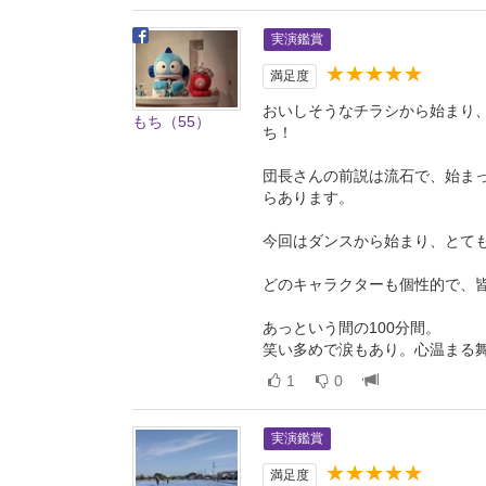
実演鑑賞
★★★★★
満足度
おいしそうなチラシから始まり
もち（55）
ち！
団長さんの前説は流石で、始ま
らあります。
今回はダンスから始まり、とて
どのキャラクターも個性的で、
あっという間の100分間。
笑い多めで涙もあり。心温まる
1
0
実演鑑賞
★★★★★
満足度