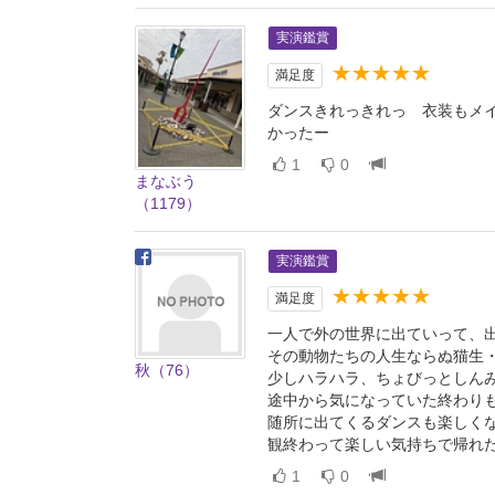
実演鑑賞
★★★★★
満足度
ダンスきれっきれっ 衣装もメ
かったー
1
0
まなぶう
（1179）
実演鑑賞
★★★★★
満足度
一人で外の世界に出ていって、
その動物たちの人生ならぬ猫生・
秋（76）
少しハラハラ、ちょびっとしん
途中から気になっていた終わり
随所に出てくるダンスも楽しく
観終わって楽しい気持ちで帰れ
1
0