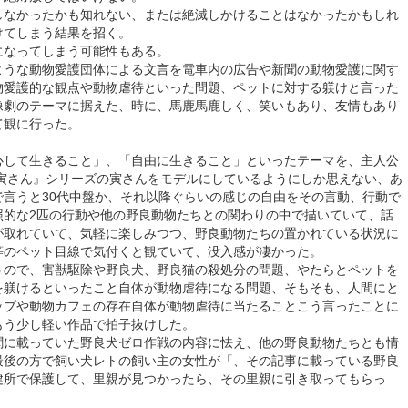
なかったかも知れない、または絶滅しかけることはなかったかもしれ
けてしまう結果を招く。
なってしまう可能性もある。
うな動物愛護団体による文言を電車内の広告や新聞の動物愛護に関す
物愛護的な観点や動物虐待といった問題、ペットに対する躾けと言った
像劇のテーマに据えた、時に、馬鹿馬鹿しく、笑いもあり、友情もあり
て観に行った。
して生きること」、「自由に生きること」といったテーマを、主人公
 寅さん』シリーズの寅さんをモデルにしているようにしか思えない、あ
で言うと30代中盤か、それ以降ぐらいの感じの自由をその言動、行動で
照的な2匹の行動や他の野良動物たちとの関わりの中で描いていて、話
が取れていて、気軽に楽しみつつ、野良動物たちの置かれている状況に
等のペット目線で気付くと観ていて、没入感が凄かった。
ので、害獣駆除や野良犬、野良猫の殺処分の問題、やたらとペットを
を躾けるといったこと自体が動物虐待になる問題、そもそも、人間にと
ップや動物カフェの存在自体が動物虐待に当たることこう言ったことに
もう少し軽い作品で拍子抜けした。
に載っていた野良犬ゼロ作戦の内容に怯え、他の野良動物たちとも情
最後の方で飼い犬レトの飼い主の女性が「、その記事に載っている野良
健所で保護して、里親が見つかったら、その里親に引き取ってもらっ