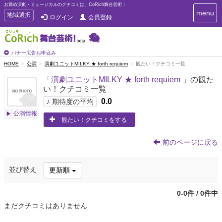
お薦め演劇・ミュージカルのクチコミは、CoRich舞台芸術！
T
menu
T
地域選択
ログイン
会員登録
o
o
g
g
g
g
l
l
バナー広告お申込み
e
e
HOME
公演
演劇ユニットMILKY ★ forth requiem
観たい！クチコミ一覧
n
n
a
「
演劇ユニットMILKY ★ forth requiem
」の観た
a
v
い！クチコミ一覧
i
v
g
♪
0.0
i
期待度の平均
a
g
公演情報
t
観たい！クチコミをする
a
i
t
o
n
i
前のページに戻る
o
n
並び替え
更新順
0-0件 / 0件中
まだクチコミはありません