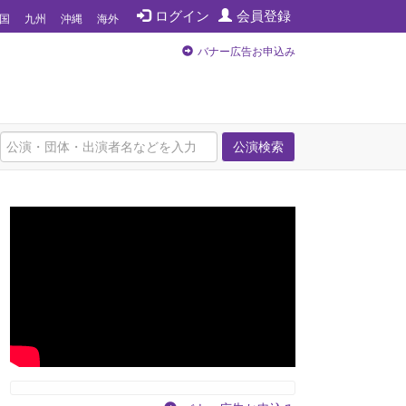
ログイン
会員登録
国
九州
沖縄
海外
バナー広告お申込み
公演検索