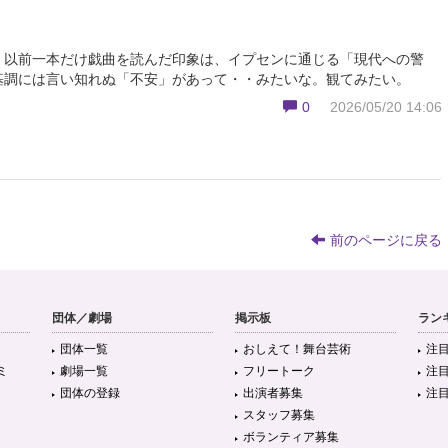
。以前一本だけ戯曲を読んだ印象は、イプセンに通じる「現代への警
基調には言い知れぬ「不安」があって・・みたいな。観てみたい。
0
2026/05/20 14:06
前のページに戻る
団体／劇場
掲示板
ラン
団体一覧
おしえて！舞台芸術
注
ミ
劇場一覧
フリートーク
注
団体の登録
出演者募集
注
スタッフ募集
ボランティア募集