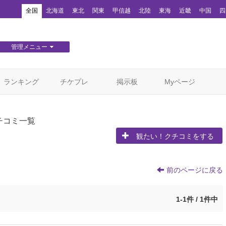
！
全国
北海道
東北
関東
甲信越
北陸
東海
近畿
中国
四
管理メニュー
団体WEBサイト管理
顧客管理
ランキング
チケプレ
掲示板
Myページ
チコミ一覧
観たい！クチコミをする
前のページに戻る
1-1件 / 1件中