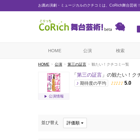
お薦め演劇・ミュージカルのクチコミは、CoRich舞台芸術
HOME
公演
検索
HOME
公演
第三の証言
観たい！クチコミ一覧
「
第三の証言
」の観たい！ク
♪
5.0
期待度の平均
♪
♪
♪
♪
♪
公演情報
並び替え
評価順