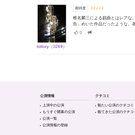
♪♪♪♪♪
期待度
椎名麟三による戯曲とはレアな
告」めいた作品だったような。
0
tottory（3269）
公演情報
クチコミ
上演中の公演
観たい公演のクチコミ
もうすぐ開幕の公演
観てきた公演のクチコ
公演一覧
公演情報の登録