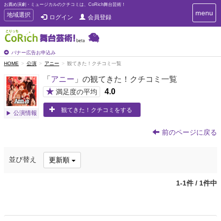
お薦め演劇・ミュージカルのクチコミは、CoRich舞台芸術！
T
menu
T
地域選択
ログイン
会員登録
o
o
g
g
g
g
l
l
バナー広告お申込み
e
e
HOME
公演
アニー
観てきた！クチコミ一覧
n
n
a
「
アニー
」の観てきた！クチコミ一覧
a
v
i
v
★
4.0
満足度の平均
g
i
a
観てきた！クチコミをする
g
公演情報
t
a
i
t
o
前のページに戻る
n
i
o
並び替え
更新順
n
1-1件 / 1件中